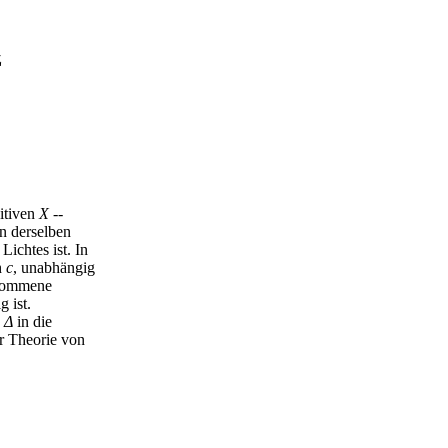
z
sitiven
X
--
in derselben
ichtes ist. In
h
c
, unabhängig
enommene
 ist.
g
Δ
in die
r Theorie von