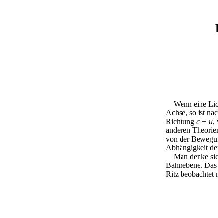
Wenn eine Lich
Achse, so ist na
Richtung
c + u
,
anderen Theorien
von der Bewegun
Abhängigkeit der
Man denke sich 
Bahnebene. Das
Ritz beobachtet 