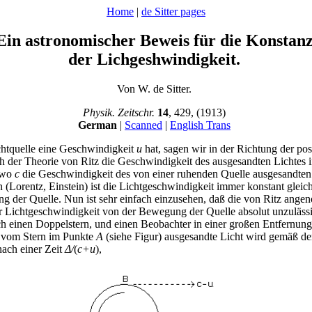
Home
|
de Sitter pages
Ein astronomischer Beweis für die Konstan
der Lichgeshwindigkeit.
Von W. de Sitter.
Physik. Zeitschr.
14
, 429, (1913)
German
|
Scanned
|
English Trans
tquelle eine Geschwindigkeit
u
hat, sagen wir in der Richtung der po
ch der Theorie von Ritz die Geschwindigkeit des ausgesandten Lichtes 
 wo
c
die Geschwindigkeit des von einer ruhenden Quelle ausgesandten L
 (Lorentz, Einstein) ist die Lichtgeschwindigkeit immer konstant gleic
g der Quelle. Nun ist sehr einfach einzusehen, daß die von Ritz ang
 Lichtgeschwindigkeit von der Bewegung der Quelle absolut unzulässig
einen Doppelstern, und einen Beobachter in einer großen Entfernun
 vom Stern im Punkte
A
(siehe Figur) ausgesandte Licht wird gemäß de
nach einer Zeit
Δ/
(
c+u
),