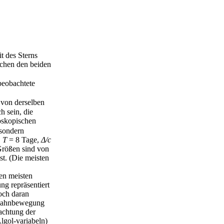
t des Sterns
ischen den beiden
 beobachtete
von derselben
h sein, die
oskopischen
 sondern
,
T
= 8 Tage,
Δ/c
 Größen sind von
st. (Die meisten
en meisten
ng repräsentiert
noch daran
e Bahnbewegung
achtung der
lgol-variabeln)