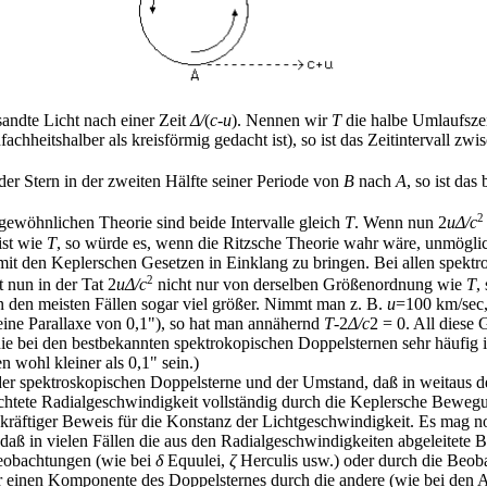
andte Licht nach einer Zeit
Δ/
(
c-u
). Nennen wir
T
die halbe Umlaufszei
achheitshalber als kreisförmig gedacht ist), so ist das Zeitintervall zw
der Stern in der zweiten Hälfte seiner Periode von
B
nach
A
, so ist das
2
 gewöhnlichen Theorie sind beide Intervalle gleich
T
. Wenn nun 2
uΔ/c
ist wie
T
, so würde es, wenn die Ritzsche Theorie wahr wäre, unmöglic
t den Keplerschen Gesetzen in Einklang zu bringen. Bei allen spektr
2
 nun in der Tat 2
uΔ/c
nicht nur von derselben Größenordnung wie
T
,
n den meisten Fällen sogar viel größer. Nimmt man z. B.
u
=100 km/sec
. eine Parallaxe von 0,1"), so hat man annähernd
T
-2
Δ/c
2 = 0. All diese
ie bei den bestbekannten spektrokopischen Doppelsternen sehr häufig i
n wohl kleiner als 0,1" sein.)
r spektroskopischen Doppelsterne und der Umstand, daß in weitaus d
chtete Radialgeschwindigkeit vollständig durch die Keplersche Bewegu
in kräftiger Beweis für die Konstanz der Lichtgeschwindigkeit. Es mag 
 daß in vielen Fällen die aus den Radialgeschwindigkeiten abgeleitet
Beobachtungen (wie bei
δ
Equulei,
ζ
Herculis usw.) oder durch die Beob
r einen Komponente des Doppelsternes durch die andere (wie bei den A