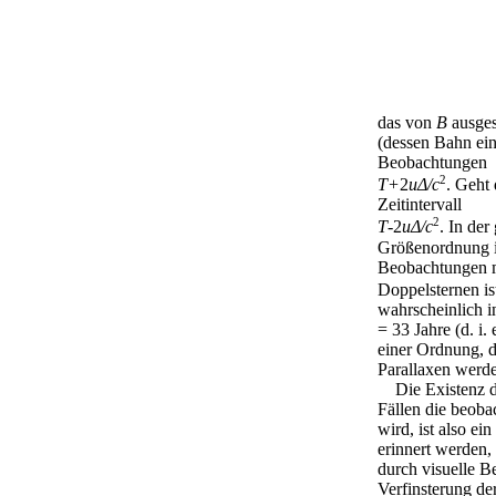
das von
B
ausges
(dessen Bahn einf
Beobachtungen
2
T+
2
uΔ/c
. Geht 
Zeitintervall
2
T
-2
uΔ/c
. In der
Größenordnung 
Beobachtungen mi
Doppelsternen ist
wahrscheinlich i
= 33 Jahre (d. i
einer Ordnung, d
Parallaxen werde
Die Existenz de
Fällen die beoba
wird, ist also e
erinnert werden,
durch visuelle 
Verfinsterung de